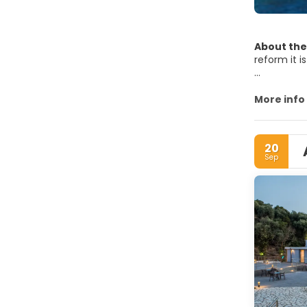
About the
reform it i
The Blue La
island. You
More info
20
Sep