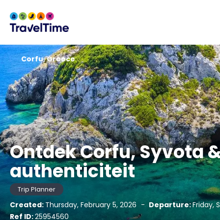
Corfu, Greece
Ontdek Corfu, Syvota &
authenticiteit
Trip Planner
Created:
Thursday, February 5, 2026
-
Departure:
Friday,
Ref ID:
25954560