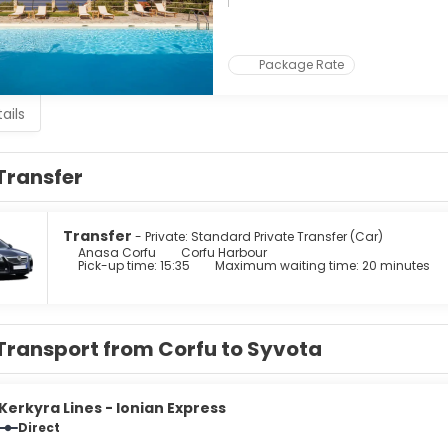
o fortresses. Corfu is considered one of Greece's most beautiful
down the narrow streets and through the alleys, walking over spa
 And of course, Corfu also has its natural beauty; the green-t
Package Rate
ails
Transfer
Transfer
- Private: Standard Private Transfer (Car)
Anasa Corfu
Corfu Harbour
Pick-up time: 15:35
Maximum waiting time: 20 minutes
Transport from Corfu to Syvota
Kerkyra Lines - Ionian Express
Direct