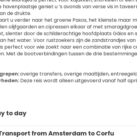
e havenplaatsje geniet u ’s avonds van verse vis in taveer
an de drukte.
vaart u verder naar het groene Paxos, het kleinste maar m
elen olijfgaarden en cipressen elkaar af met smaragdgr
t, slenter door de schilderachtige hoofdplaats Gáios en slu
an het water. Voor rustzoekers zijn de zandstrandjes van
 is perfect voor wie zoekt naar een combinatie van rijke c
en. Met de bootverbindingen tussen de drie bestemmingen h
grepen: 
overige transfers, overige maaltijden, entreegeld
rheden:
 Deze reis wordt alleen uitgevoerd vanaf half ap
y to day
Transport from Amsterdam to Corfu