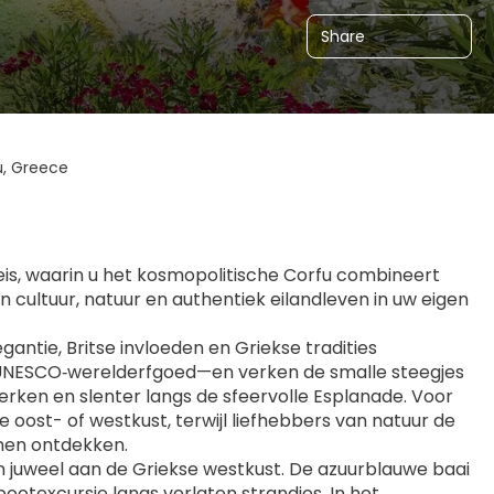
Share
u, Greece
eis, waarin u het kosmopolitische Corfu combineert 
cultuur, natuur en authentiek eilandleven in uw eigen 
antie, Britse invloeden en Griekse tradities 
NESCO‑werelderfgoed—en verken de smalle steegjes 
ken en slenter langs de sfeervolle Esplanade. Voor 
oost- of westkust, terwijl liefhebbers van natuur de 
nen ontdekken.
 juweel aan de Griekse westkust. De azuurblauwe baai 
bootexcursie langs verlaten strandjes. In het 