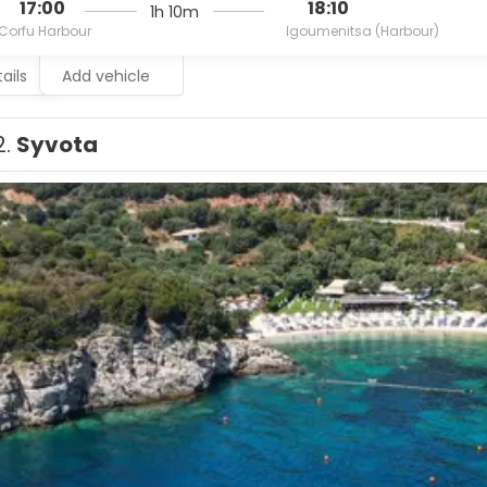
17:00
18:10
1h 10m
Corfu Harbour
Igoumenitsa (Harbour)
ails
Add vehicle
2.
Syvota