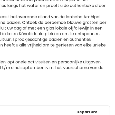
nes langs het water en proeft u de authentieke sfeer 
eest betoverende eiland van de Ionische Archipel. 
oene baaien. Ontdek de beroemde blauwe grotten per 
it uw dag af met een glas lokale olijfoliewijn in een 
 Lákka en Kóvali ideale plekken om te ontspannen.
ultuur, sprookjesachtige baaien en authentiek 
eeft u alle vrijheid om te genieten van elke unieke 
en, optionele activiteiten en persoonlijke uitgaven
ril t/m eind september i.v.m. het vaarschema van de 
Departure