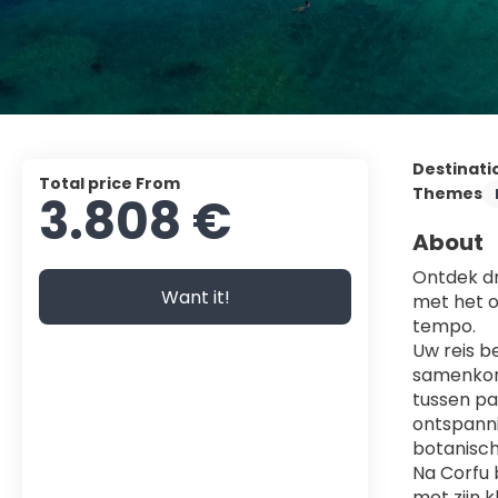
Destinati
Total price From
Themes
3.808 €
About
Ontdek dr
Want it!
met het o
tempo.
Uw reis be
samenkom
tussen pa
ontspanni
botanisch
Na Corfu 
met zijn k