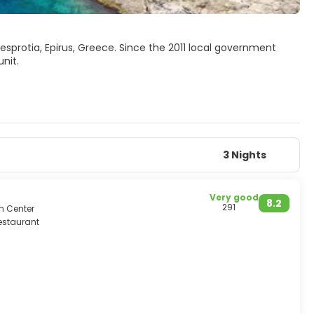
hesprotia, Epirus, Greece. Since the 2011 local government
unit.
 is relatively small though, without access to the rest of the
fine gravel.
3 Nights
Very good
8.2
291
m Center
estaurant