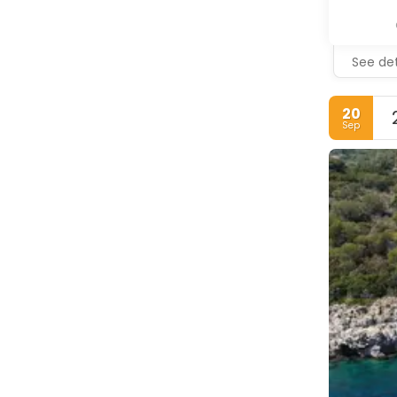
See det
20
Sep