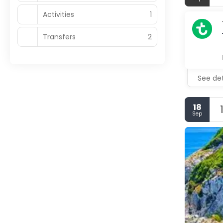
Activities
1
Transfers
2
See det
18
Sep