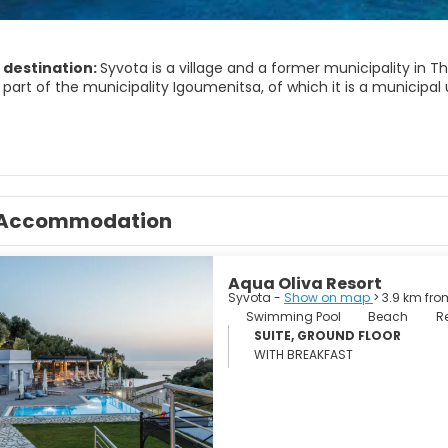
 destination:
Syvota is a village and a former municipality in T
s part of the municipality Igoumenitsa, of which it is a municipal 
goon is a sort of 'hidden gem'. The water is very blue, the beach
 can swim here but the beach isn't fine sand, sort of rough sand/
Accommodation
Aqua Oliva Resort
Syvota -
Show on map
> 3.9 km fro
Swimming Pool
Beach
R
SUITE, GROUND FLOOR
WITH BREAKFAST