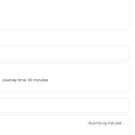
 cities, and it is easy to understand why when you're
cious squares, visiting Byzantine churches and Venetian
urquoise water that surrounds the town.
Journey time: 30 minutes
Ruimte op het dek