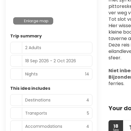
pittoresk
ver weg v
Tot slot 
Enlarge map
Hier wiss
kleine boo
Trip summary
taverne a
Deze reis
2 Adults
eilandlev
sfeer.
18 Sep 2026 - 2 Oct 2026
Niet inbe
Nights
14
Bijzonde
ferries.
This idea includes
Destinations
4
Your da
Transports
5
18
Accommodations
4
Sep