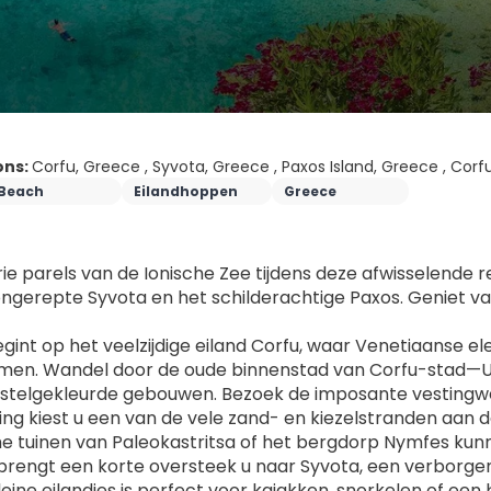
ons:
Corfu, Greece , Syvota, Greece , Paxos Island, Greece , Corf
Beach
Eilandhoppen
Greece
ie parels van de Ionische Zee tijdens deze afwisselende r
ngerepte Syvota en het schilderachtige Paxos. Geniet van 
gint op het veelzijdige eiland Corfu, waar Venetiaanse eleg
en. Wandel door de oude binnenstad van Corfu-stad—U
stelgekleurde gebouwen. Bezoek de imposante vestingwer
ng kiest u een van de vele zand- en kiezelstranden aan de 
e tuinen van Paleokastritsa of het bergdorp Nymfes kun
brengt een korte oversteek u naar Syvota, een verborgen
leine eilandjes is perfect voor kajakken, snorkelen of een 