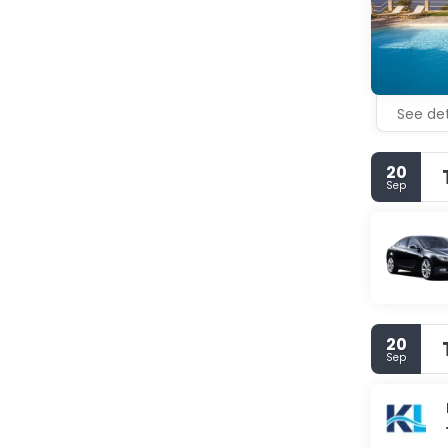
between tw
strolling 
monuments.
See det
20
Sep
20
Sep