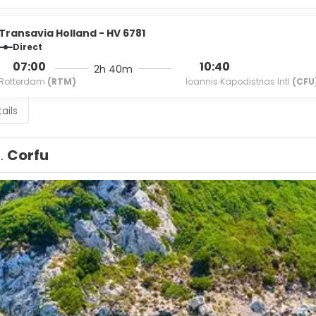
Transavia Holland - HV 6781
Direct
07:00
10:40
2h 40m
Rotterdam
(RTM)
Ioannis Kapodistrias Intl
(CFU
ails
1.
Corfu