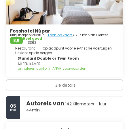
Fosshotel Núpar
Kirkjubæjarklaustur -
Toon op kaart
> 21,7 km van Center
Heel goed
8,5
3362
Restaurant
Oplaadpunt voor elektrische voertuigen
Uitzicht op de bergen
Standard Double or Twin Room
ALLEEN KAMER
annuleren conform ANVR voorwaarden
Zie details
Autoreis van
142 Kilometers - 1uur
05
44min
mei