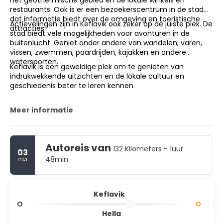
restaurants. Ook is er een bezoekerscentrum in de stad
dat informatie biedt over de omgeving en toeristische
Actievelingen zijn in Keflavik ook zeker op de juiste plek. De
attracties.
stad biedt vele mogelijkheden voor avonturen in de
buitenlucht. Geniet onder andere van wandelen, varen,
vissen, zwemmen, paardrijden, kajakken en andere
watersporten.
Keflavik is een geweldige plek om te genieten van
indrukwekkende uitzichten en de lokale cultuur en
geschiedenis beter te leren kennen.
Meer informatie
Autoreis van
132 Kilometers - 1uur
03
48min
mei
Keflavik
Hella