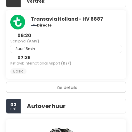
Vertrek
Transavia Holland - HV 6887
Directe
06:20
Schiphol
(AMS)
3uur 15min
07:35
Keflavik International Airport
(KEF)
Basic
Zie details
03
Autoverhuur
mei