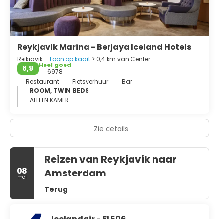
Reykjavik Marina - Berjaya Iceland Hotels
Reikiavik -
Toon op kaart
> 0,4 km van Center
Heel goed
8,9
6978
Restaurant
Fietsverhuur
Bar
ROOM, TWIN BEDS
ALLEEN KAMER
Zie details
Reizen van Reykjavik naar
08
Amsterdam
mei
Terug
Icelandair - FI 506