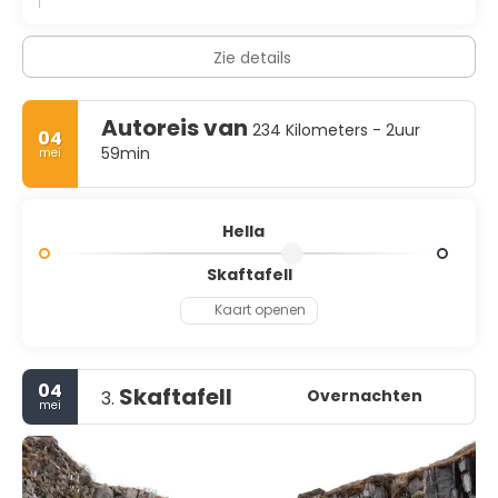
Zie details
Autoreis van
234 Kilometers - 2uur
04
59min
mei
Hella
Skaftafell
Kaart openen
04
Skaftafell
Overnachten
3.
mei