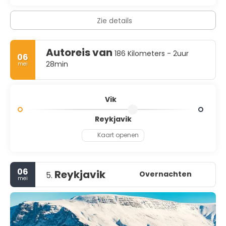
Zie details
Autoreis van
186 Kilometers - 2uur
06
28min
mei
Vik
Reykjavik
Kaart openen
06
Reykjavik
Overnachten
5.
mei