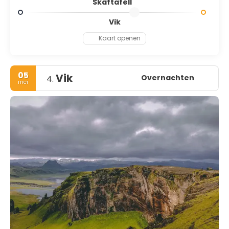
Skaftafell
Vik
Kaart openen
05
Vik
Overnachten
4.
mei