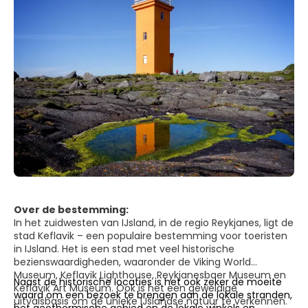
Over de bestemming:
In het zuidwesten van IJsland, in de regio Reykjanes, ligt de
stad Keflavik – een populaire bestemming voor toeristen
in IJsland. Het is een stad met veel historische
bezienswaardigheden, waaronder de Viking World
Museum, Keflavik Lighthouse, Reykjanesbaer Museum en
Naast de historische locaties is het ook zeker de moeite
Keflavik Art Museum. Ook is het een geweldige
waard om een bezoek te brengen aan de lokale stranden,
uitvalsbasis om de unieke IJslandse natuur te verkennen.
het geothermische gebied en de lokale winkels en