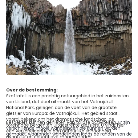
Over de bestemming:
Skaftafell is een prachtig natuurgebied in het zuidoosten
van IJsland, dat deel uitmaakt van het Vatnajökull
National Park, gelegen aan de voet van de grootste
gletsjer van Europa: de Vatnajökull. Het gebied staat
vooral bekend om het dramatische landschap, de
Bezoekers kunnen genieten van talloze activiteiten.
Er zijn
torenhoge bergen en uitgestrekte gletsjers. U vindt hier
verschillende mooie wandelingen die kunnen worden
een verscheidenheid aan natuurlijke schoonheid,
gemaakt, waaronder wandelingen langs de randen van de
avontuur en educatieve mogelijkheden.