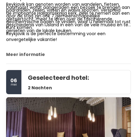
Reykjavik kan genoten worden van wandelen, fietsen,
Daarnaast wordt aangeraden een bezoek te brengen aan
paardrijden, zeilen, vissen en walvis spotten. Verspreid
de imposante Hallgrimskirkja kerk, deel te nemen aan een
door de stad zijn ook 7 gemeenschappelijke
gletsjertocht, meer te leren over de fascinerende
geothermische baden te vinden, waar u helemaal tot rust
geschiedenis van IJsland in een van de vele musea en te
kunt komen.
genieten van de lokale keuken.
Reykjavik is de perfecte bestemming voor een
onvergetelijke vakantie!
Meer informatie
Geselecteerd hotel:
06
mei
2 Nachten