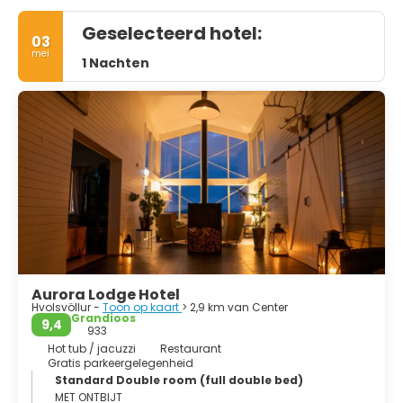
Geselecteerd hotel:
03
mei
1 Nachten
Aurora Lodge Hotel
Hvolsvöllur -
Toon op kaart
> 2,9 km van Center
Grandioos
9,4
933
Hot tub / jacuzzi
Restaurant
Gratis parkeergelegenheid
Standard Double room (full double bed)
MET ONTBIJT