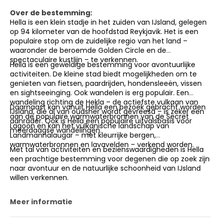
Over de bestemming:
Hella is een klein stadje in het zuiden van IJsland, gelegen
op 94 kilometer van de hoofdstad Reykjavik. Het is een
populaire stop om de zuidelijke regio van het land –
waaronder de beroemde Golden Circle en de
spectaculaire kustlijn – te verkennen.
Hella is een geweldige bestemming voor avontuurlijke
activiteiten. De kleine stad biedt mogelijkheden om te
genieten van fietsen, paardrijden, hondensleeën, vissen
en sightseeinging. Ook wandelen is erg populair. Een
wandeling richting de Hekla – de actiefste vulkaan van
Daarnaast kan vanuit Hella een bezoek gebracht worden
IJsland, die al van oudsher wordt gevreesd – is zeker een
aan de populaire warmwaterbronnen van de Secret
aanrader. Ook is Hella een populaire uitvalsbasis voor
Lagoon en kan het vulkanische landschap van
meerdaagse wandelingen.
Landmannalaugar – met kleurrijke bergen,
warmwaterbronnen en lavavelden – verkend worden.
Met tal van activiteiten en bezienswaardigheden is Hella
een prachtige bestemming voor degenen die op zoek zijn
naar avontuur en de natuurlijke schoonheid van IJsland
willen verkennen.
Meer informatie