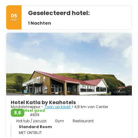
Geselecteerd hotel:
05
mei
1 Nachten
Hotel Katla by Keahotels
Myrdalshreppur -
Toon op kaart
> 4,8 km van Center
Heel goed
8,6
4839
Hot tub / jacuzzi
Gym
Restaurant
Standard Room
MET ONTBIJT