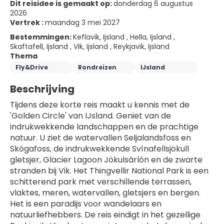
Dit reisidee is gemaakt op:
donderdag 6 augustus
2026
Vertrek :
maandag 3 mei 2027
Bestemmingen:
Keflavik, Ijsland , Hella, Ijsland ,
Skaftafell, Ijsland , Vik, Ijsland , Reykjavik, Ijsland
Thema
Fly&Drive
Rondreizen
IJsland
Beschrijving
Tijdens deze korte reis maakt u kennis met de 
'Golden Circle' van IJsland. Geniet van de 
indrukwekkende landschappen en de prachtige 
natuur. U ziet de watervallen Seljalandsfoss en 
Skógafoss, de indrukwekkende Svínafellsjökull 
gletsjer, Glacier Lagoon Jökulsárlón en de zwarte 
stranden bij Vik. Het Thingvellir National Park is een 
schitterend park met verschillende terrassen, 
vlaktes, meren, watervallen, gletsjers en bergen. 
Het is een paradijs voor wandelaars en 
natuurliefhebbers. De reis eindigt in het gezellige 