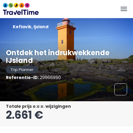
Keflavik, Ijsland
Ontdek het indrukwekkende
IJsland
Trip Planner
Referentie-ID:
29966990
Totale prijs o.v.v. wijzigingen
2.661 €