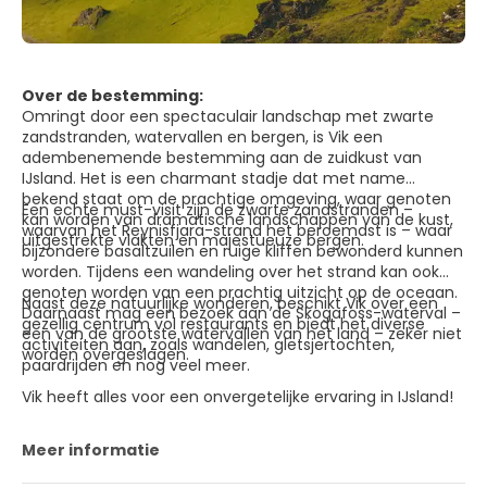
Over de bestemming:
Omringt door een spectaculair landschap met zwarte
zandstranden, watervallen en bergen, is Vik een
adembenemende bestemming aan de zuidkust van
IJsland. Het is een charmant stadje dat met name
bekend staat om de prachtige omgeving, waar genoten
Een echte must-visit zijn de zwarte zandstranden –
kan worden van dramatische landschappen van de kust,
waarvan het Reynisfjara-strand het beroemdst is – waar
uitgestrekte vlakten en majestueuze bergen.
bijzondere basaltzuilen en ruige kliffen bewonderd kunnen
worden. Tijdens een wandeling over het strand kan ook
genoten worden van een prachtig uitzicht op de oceaan.
Naast deze natuurlijke wonderen, beschikt Vik over een
Daarnaast mag een bezoek aan de Skogafoss-waterval –
gezellig centrum vol restaurants en biedt het diverse
een van de grootste watervallen van het land – zeker niet
activiteiten aan, zoals wandelen, gletsjertochten,
worden overgeslagen.
paardrijden en nog veel meer.
Vik heeft alles voor een onvergetelijke ervaring in IJsland!
Meer informatie