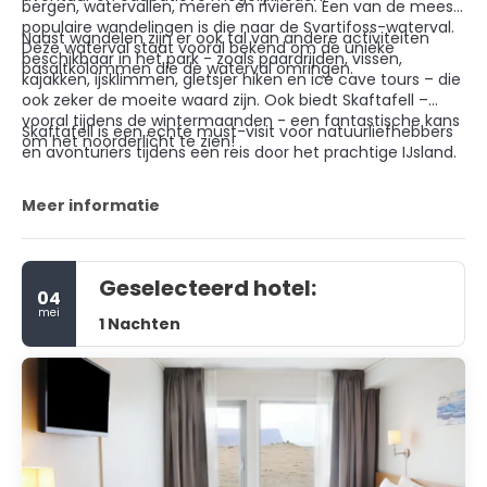
bergen, watervallen, meren en rivieren. Een van de meest
populaire wandelingen is die naar de Svartifoss-waterval.
Naast wandelen zijn er ook tal van andere activiteiten
Deze waterval staat vooral bekend om de unieke
beschikbaar in het park - zoals paardrijden, vissen,
basaltkolommen die de waterval omringen.
kajakken, ijsklimmen, gletsjer hiken en ice cave tours – die
ook zeker de moeite waard zijn. Ook biedt Skaftafell –
vooral tijdens de wintermaanden - een fantastische kans
Skaftafell is een echte must-visit voor natuurliefhebbers
om het noorderlicht te zien!
en avonturiers tijdens een reis door het prachtige IJsland.
Meer informatie
Geselecteerd hotel:
04
mei
1 Nachten