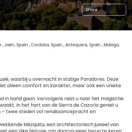
Share
n , Jaén, Spain , Cordoba, Spain , Antequera, Spain , Malaga,
sië, waarbij u overnacht in statige Paradores. Deze 
iet alleen comfort en karakter, maar ook een unieke 
nd in hand gaan. Vervolgens reist u naar het magische 
akt. In het hart van de Sierra de Cazorla geniet u 
 – twee steden vol renaissancepracht en 
wekkende Mezquita, een architectonisch juweel van 
t een rijke historie, om daarna weer terug te keren 