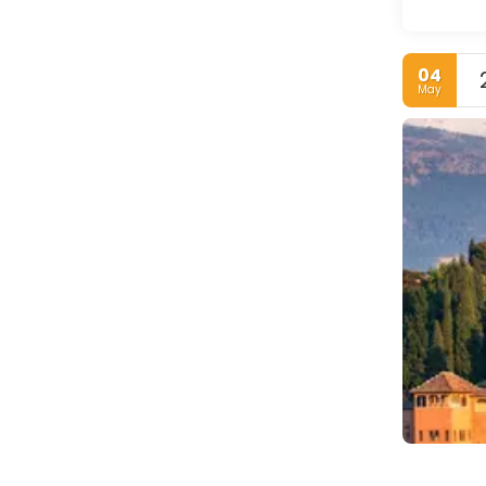
04
May