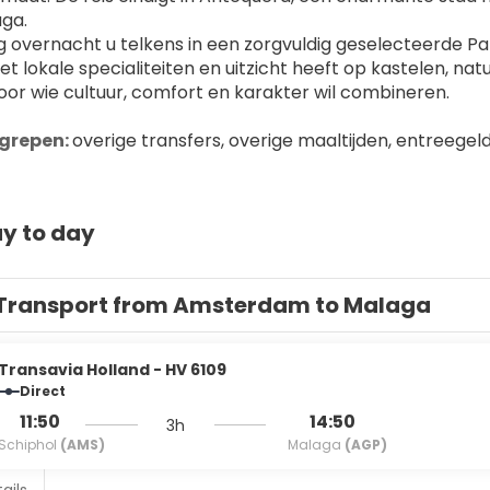
ga.
overnacht u telkens in een zorgvuldig geselecteerde Parad
t lokale specialiteiten en uitzicht heeft op kastelen, natu
oor wie cultuur, comfort en karakter wil combineren.
grepen: 
overige transfers, overige maaltijden, entreegeld
y to day
Transport from Amsterdam to Malaga
Transavia Holland - HV 6109
Direct
11:50
14:50
3h
Schiphol
(AMS)
Malaga
(AGP)