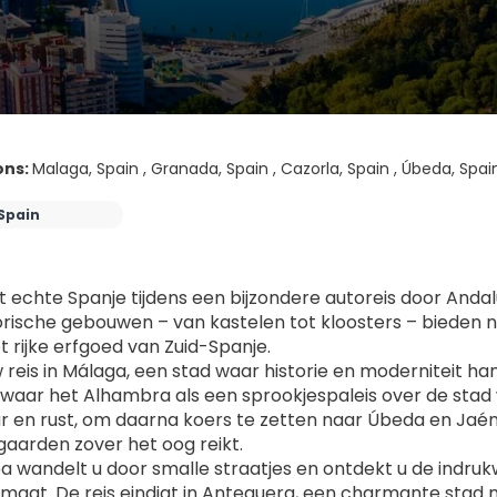
ons:
Malaga, Spain , Granada, Spain , Cazorla, Spain , Úbeda, Spai
Spain
t echte Spanje tijdens een bijzondere autoreis door Andalu
orische gebouwen – van kastelen tot kloosters – bieden n
het rijke erfgoed van Zuid-Spanje.
w reis in Málaga, een stad waar historie en moderniteit ha
waar het Alhambra als een sprookjespaleis over de stad wa
r en rust, om daarna koers te zetten naar Úbeda en Jaén
gaarden zover het oog reikt.
a wandelt u door smalle straatjes en ontdekt u de indruk
maat. De reis eindigt in Antequera, een charmante stad me