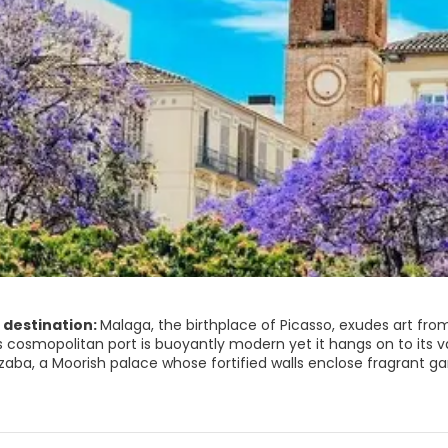
 destination:
Malaga, the birthplace of Picasso, exudes art from
s cosmopolitan port is buoyantly modern yet it hangs on to its va
zaba, a Moorish palace whose fortified walls enclose fragrant 
ns a nearby hill, with outstanding views of the sprawling city be
istic patrimony, offers educational activities and cultural events. Málaga deserves a good night visit: 
along the harbour where traditional fried fish is washed down wi
d Alcazaba, which watches over the city from Mount Gibralfaro.