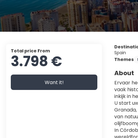
Destinati
Total price From
Spain
3.798 €
Themes
About
Want it!
Ervaar he
vaak hist
inkijk in 
U start u
Granada, 
van natuu
olijfboom
In Córdob
wereldfor