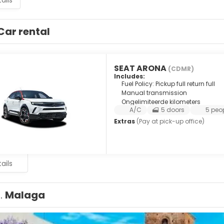
ails
Car rental
SEAT ARONA
(CDMR)
Includes:
Fuel Policy: Pickup full return full
Manual transmission
Ongelimiteerde kilometers
A/C
5 doors
5 peo
Extras
(Pay at pick-up office)
ails
1.
Malaga