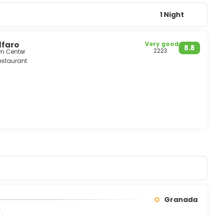
1 Night
lfaro
Very good
8.8
2223
om Center
estaurant
Granada