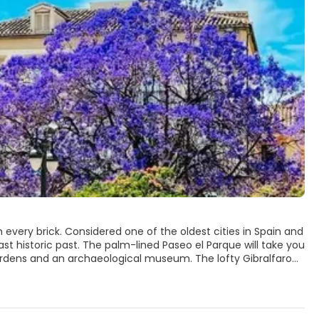
 every brick. Considered one of the oldest cities in Spain and
st historic past. The palm-lined Paseo el Parque will take you
gardens and an archaeological museum. The lofty Gibralfaro
low. Also worth a visit is the Picasso Museum that, aside from
do not miss a
th cold beer at chiringuitos (beach bars) and enjoy the