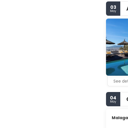
03
May
See det
04
May
Malaga