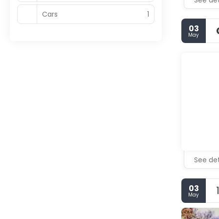
See det
Cars
1
03
May
See det
03
May