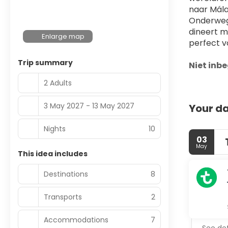
naar Mála
Onderweg 
dineert me
Enlarge map
perfect v
Trip summary
Niet inbe
2 Adults
3 May 2027 - 13 May 2027
Your da
Nights
10
03
May
This idea includes
Destinations
8
Transports
2
Accommodations
7