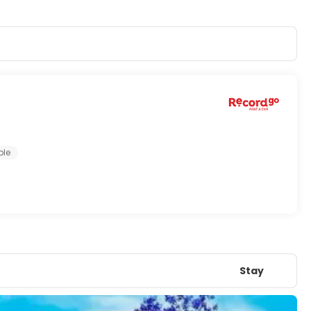
ple
Stay