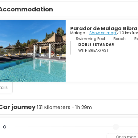
Accommodation
Parador de Malaga Gibra
Malaga -
Show on map
> 1.0 km fr
Swimming Pool
Beach
R
DOBLE ESTANDAR
WITH BREAKFAST
ails
Car journey
131 Kilometers - 1h 29m
Open map