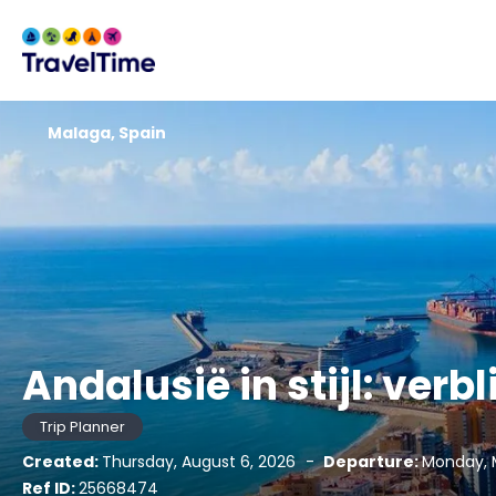
Malaga, Spain
Andalusië in stijl: verbl
Trip Planner
Created:
Thursday, August 6, 2026
-
Departure:
Monday, 
Ref ID:
25668474