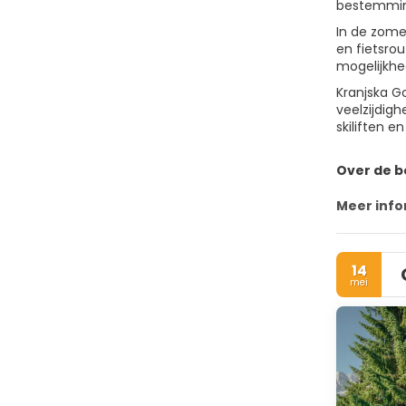
bestemming
In de zome
en fietsro
mogelijkhe
Kranjska G
veelzijdig
skiliften e
Over de 
Meer info
14
mei