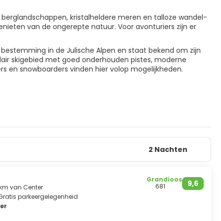
e berglandschappen, kristalheldere meren en talloze wandel-
enieten van de ongerepte natuur. Voor avonturiers zijn er
 bestemming in de Julische Alpen en staat bekend om zijn
opulair skigebied met goed onderhouden pistes, moderne
fers en snowboarders vinden hier volop mogelijkheden.
2 Nachten
Grandioos
9,6
681
 km van Center
Gratis parkeergelegenheid
er