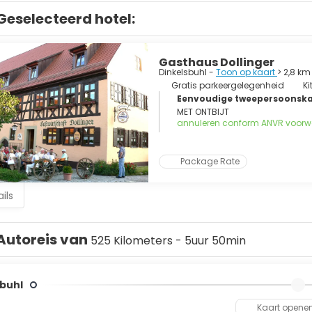
Geselecteerd hotel:
Gasthaus Dollinger
Dinkelsbuhl -
Toon op kaart
> 2,8 km
Gratis parkeergelegenheid
Ki
Eenvoudige tweepersoonskam
MET ONTBIJT
annuleren conform ANVR voor
Package Rate
ils
Autoreis van
525 Kilometers - 5uur 50min
sbuhl
Kaart opene