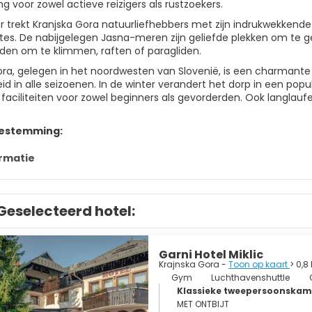
 voor zowel actieve reizigers als rustzoekers.
r trekt Kranjska Gora natuurliefhebbers met zijn indrukwekkend
utes. De nabijgelegen Jasna-meren zijn geliefde plekken om te g
den om te klimmen, raften of paragliden.
ora, gelegen in het noordwesten van Slovenië, is een charmante
heid in alle seizoenen. In de winter verandert het dorp in een p
n faciliteiten voor zowel beginners als gevorderden. Ook langlau
bestemming:
rmatie
Geselecteerd hotel:
Garni Hotel Miklic
Krajnska Gora -
Toon op kaart
> 0,8
Gym
Luchthavenshuttle
Klassieke tweepersoonskam
MET ONTBIJT