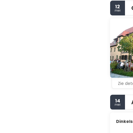
12
mei
Zie deta
14
mei
Dinkel