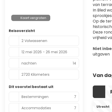
van terra
In Bled w
sprookjes
Kaart vergroten
Op de ter
historisc
Reisoverzicht
Deze rond
vrijheid v
2 Volwassenen
Niet inb
12 mei 2026 - 26 mei 2026
uitgaven
nachten
14
Van da
2720 Kilometers
Dit voorstel bestaat uit
Bestemmingen
7
Utrecht
Accommodaties
7