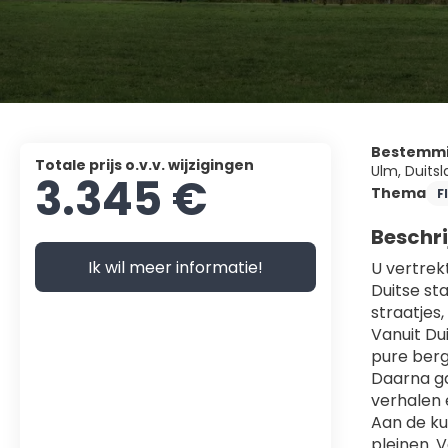
Bestemm
Totale prijs o.v.v. wijzigingen
Ulm, Duits
3.345 €
Thema
F
Beschri
Ik wil meer informatie!
U vertrek
Duitse st
straatjes
Vanuit Dui
pure berg
Daarna ga
verhalen 
Aan de ku
pleinen. 