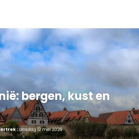
nië: bergen, kust en
ertrek :
dinsdag 12 mei 2026