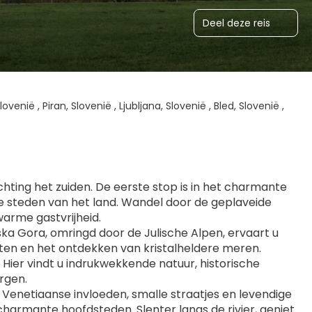
Deel deze reis
ovenië , Piran, Slovenië , Ljubljana, Slovenië , Bled, Slovenië ,
hting het zuiden. De eerste stop is in het charmante 
 steden van het land. Wandel door de geplaveide 
warme gastvrijheid.
jska Gora, omringd door de Julische Alpen, ervaart u 
hten en het ontdekken van kristalheldere meren. 
Hier vindt u indrukwekkende natuur, historische 
ergen.
Venetiaanse invloeden, smalle straatjes en levendige 
charmante hoofdsteden. Slenter langs de rivier, geniet 