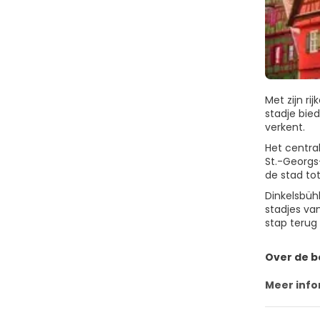
Met zijn r
stadje bie
verkent.
Het centra
St.-Georgs-
de stad tot
Dinkelsbüh
stadjes va
stap terug 
Over de 
Meer info