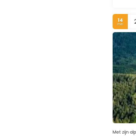
14
mei
Met zijn a