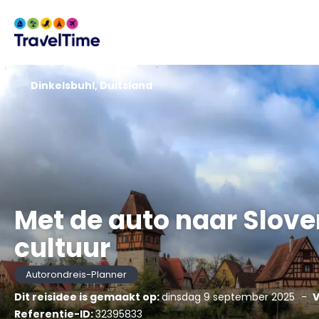
Dinkelsbuhl, Duitsland
Met de auto naar Slove
cultuur
Autorondreis-Planner
Dit reisidee is gemaakt op:
dinsdag 9 september 2025
-
V
Referentie-ID:
32395833