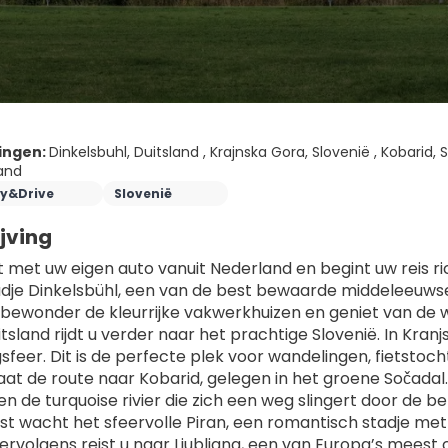
ingen:
Dinkelsbuhl, Duitsland , Krajnska Gora, Slovenië , Kobarid, Sl
land
ly&Drive
Slovenië
jving
t met uw eigen auto vanuit Nederland en begint uw reis ric
adje Dinkelsbühl, een van de best bewaarde middeleeuwse
, bewonder de kleurrijke vakwerkhuizen en geniet van de 
tsland rijdt u verder naar het prachtige Slovenië. In Kran
sfeer. Dit is de perfecte plek voor wandelingen, fietstoc
at de route naar Kobarid, gelegen in het groene Sočadal. 
en de turquoise rivier die zich een weg slingert door de b
st wacht het sfeervolle Piran, een romantisch stadje met 
Vervolgens reist u naar Ljubljana, een van Europa’s meest 