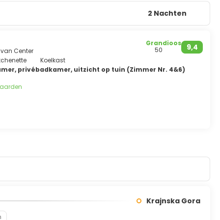
2 Nachten
Grandioos
9,4
50
 van Center
tchenette
Koelkast
er, privébadkamer, uitzicht op tuin (Zimmer Nr. 4&6)
waarden
Krajnska Gora
n