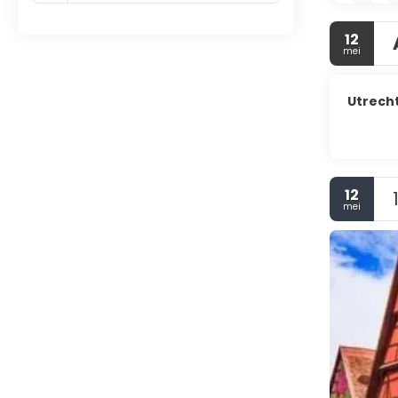
12
mei
Utrech
12
mei