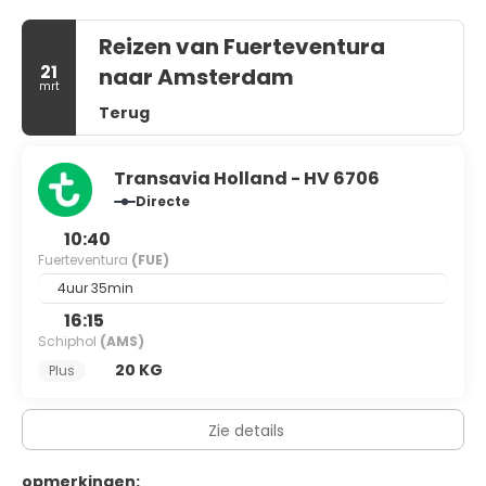
Reizen van Fuerteventura
21
naar Amsterdam
mrt
Terug
Transavia Holland - HV 6706
Directe
10:40
Fuerteventura
(FUE)
4uur 35min
16:15
Schiphol
(AMS)
20 KG
Plus
Zie details
opmerkingen: