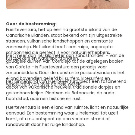
Over de bestemming:
Fuerteventura, het op één na grootste eiland van de
Canarische Eilanden, staat bekend om zijn uitgestrekte
stranden, vulkanische landschappen en constante
zonneschijn. Het eiland heeft een ruige, ongerepte
schoonheid die perfect is voor natuurliefhebbers,
Met meer dan 150 kilometer aan zandstranden – van de
rustzoekers en watersportfanaten.
goudgele duinen van Corralejo tot de afgelegen baaien
van Cofete – is Fuerteventura een paradijs voor
zonaanbidders. Door de constante passaatwinden is het
eiland bovendien geliefd bij surfers, kitesurfers en
Het binnenland van Fuerteventura biedt een fascinerend
windsurfers van over de hele wereld.
decor van vulkanische heuvels, traditionele dorpjes en
geitenboerderijen. Plaatsen als Betancuria, de oude
hoofdstad, ademen historie en rust.
Fuerteventura is een eiland van ruimte, licht en natuurlijke
eenvoud. Een bestemming waar u helemaal tot uzelf
komt, of u nu ontspant op een verlaten strand of
ronddwaalt door het ruige landschap.