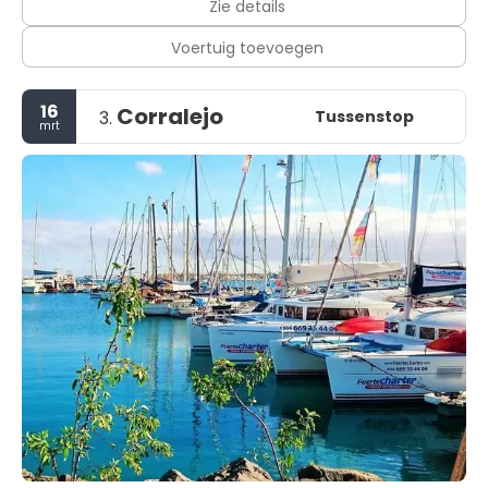
Zie details
Voertuig toevoegen
16
Corralejo
Tussenstop
3.
mrt