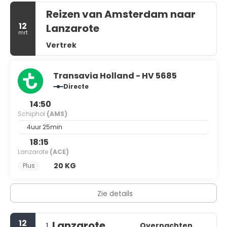
Reizen van Amsterdam naar
12
Lanzarote
mrt
Vertrek
Transavia Holland - HV 5685
Directe
14:50
Schiphol
(AMS)
4uur 25min
18:15
Lanzarote
(ACE)
20 KG
Plus
Zie details
12
Lanzarote
Overnachten
1.