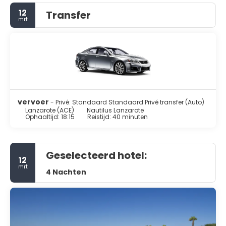
12
Transfer
mrt
vervoer
- Privé: Standaard Standaard Privé transfer (Auto)
Lanzarote (ACE)
Nautilus Lanzarote
Ophaaltijd: 18:15
Reistijd: 40 minuten
Geselecteerd hotel:
12
mrt
4 Nachten