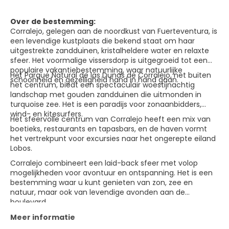
Over de bestemming:
Corralejo, gelegen aan de noordkust van Fuerteventura, is
een levendige kustplaats die bekend staat om haar
uitgestrekte zandduinen, kristalheldere water en relaxte
sfeer. Het voormalige vissersdorp is uitgegroeid tot een
populaire vakantiebestemming, waar natuurlijke
Het Parque Natural de las Dunas de Corralejo, net buiten
schoonheid en gezelligheid hand in hand gaan.
het centrum, biedt een spectaculair woestijnachtig
landschap met gouden zandduinen die uitmonden in
turquoise zee. Het is een paradijs voor zonaanbidders,
wind- en kitesurfers.
Het sfeervolle centrum van Corralejo heeft een mix van
boetieks, restaurants en tapasbars, en de haven vormt
het vertrekpunt voor excursies naar het ongerepte eiland
Lobos.
Corralejo combineert een laid-back sfeer met volop
mogelijkheden voor avontuur en ontspanning. Het is een
bestemming waar u kunt genieten van zon, zee en
natuur, maar ook van levendige avonden aan de
boulevard.
Meer informatie