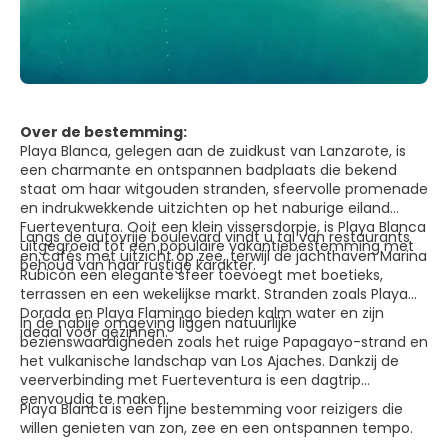
Over de bestemming:
Playa Blanca, gelegen aan de zuidkust van Lanzarote, is
een charmante en ontspannen badplaats die bekend
staat om haar witgouden stranden, sfeervolle promenade
en indrukwekkende uitzichten op het naburige eiland
Fuerteventura. Ooit een klein vissersdorpje, is Playa Blanca
Langs de autovrije boulevard vindt u tal van restaurants
uitgegroeid tot een populaire vakantiebestemming met
en cafés met uitzicht op zee, terwijl de jachthaven Marina
behoud van haar rustige karakter.
Rubicón een elegante sfeer toevoegt met boetieks,
terrassen en een wekelijkse markt. Stranden zoals Playa
Dorada en Playa Flamingo bieden kalm water en zijn
In de nabije omgeving liggen natuurlijke
ideaal voor gezinnen.
bezienswaardigheden zoals het ruige Papagayo-strand en
het vulkanische landschap van Los Ajaches. Dankzij de
veerverbinding met Fuerteventura is een dagtrip
eenvoudig te maken.
Playa Blanca is een fijne bestemming voor reizigers die
willen genieten van zon, zee en een ontspannen tempo.