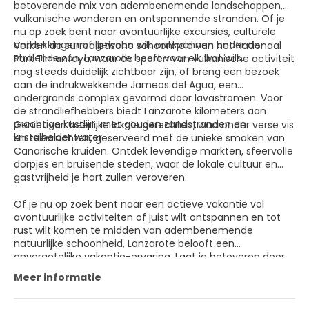
betoverende mix van adembenemende landschappen,
vulkanische wonderen en ontspannende stranden. Of je
nu op zoek bent naar avontuurlijke excursies, culturele
ontdekkingen of gewoon wilt ontspannen onder de
Verken de surrealistische schoonheid van het Nationaal
stralende zon, Lanzarote heeft voor elk wat wils.
Park Timanfaya, waar de sporen van vulkanische activiteit
nog steeds duidelijk zichtbaar zijn, of breng een bezoek
aan de indrukwekkende Jameos del Agua, een
ondergronds complex gevormd door lavastromen. Voor
de strandliefhebbers biedt Lanzarote kilometers aan
prachtige kustlijn, met gouden zandstranden en
Geniet van heerlijke lokale gerechten, waaronder verse vis
kristalhelder water.
en zeevruchten, geserveerd met de unieke smaken van
Canarische kruiden. Ontdek levendige markten, sfeervolle
dorpjes en bruisende steden, waar de lokale cultuur en
gastvrijheid je hart zullen veroveren.
Of je nu op zoek bent naar een actieve vakantie vol
avontuurlijke activiteiten of juist wilt ontspannen en tot
rust wilt komen te midden van adembenemende
natuurlijke schoonheid, Lanzarote belooft een
onvergetelijke vakantie-ervaring. Laat je betoveren door
de magie van dit eiland en creëer herinneringen die een
Meer informatie
leven lang meegaan. Welkom op Lanzarote, waar elke
hoek een nieuw avontuur in petto heeft.