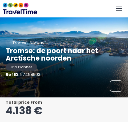
Tromso, Norway
Tromsø: de poort naar het
Arctische noorden
Trip Planner
Ref ID:
57498503
Total price From
4.138 €