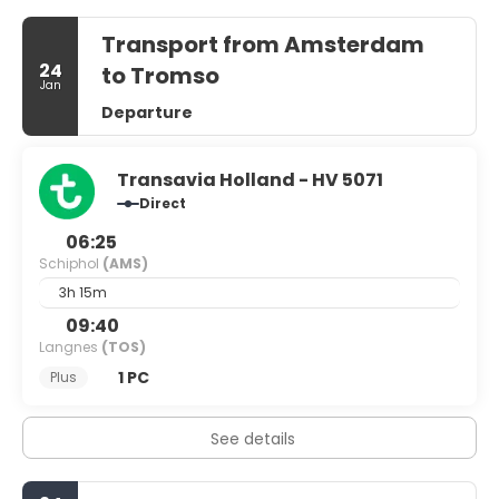
Transport from Amsterdam
24
to Tromso
Jan
Departure
Transavia Holland - HV 5071
Direct
06:25
Schiphol
(AMS)
3h 15m
09:40
Langnes
(TOS)
1 PC
Plus
See details