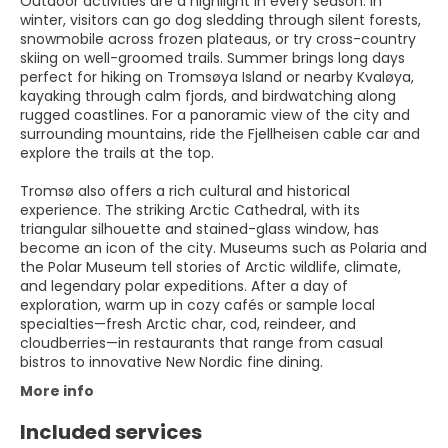
Outdoor activities are a highlight in every season. In
winter, visitors can go dog sledding through silent forests,
snowmobile across frozen plateaus, or try cross-country
skiing on well-groomed trails. Summer brings long days
perfect for hiking on Tromsøya Island or nearby Kvaløya,
kayaking through calm fjords, and birdwatching along
rugged coastlines. For a panoramic view of the city and
surrounding mountains, ride the Fjellheisen cable car and
explore the trails at the top.
Tromsø also offers a rich cultural and historical
experience. The striking Arctic Cathedral, with its
triangular silhouette and stained-glass window, has
become an icon of the city. Museums such as Polaria and
the Polar Museum tell stories of Arctic wildlife, climate,
and legendary polar expeditions. After a day of
exploration, warm up in cozy cafés or sample local
specialties—fresh Arctic char, cod, reindeer, and
cloudberries—in restaurants that range from casual
bistros to innovative New Nordic fine dining.
More info
Included services