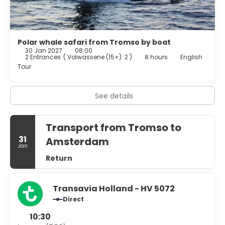
Polar whale safari from Tromso by boat
30 Jan 2027
08:00
2 Entrances
(
Volwassene (15+): 2
)
8 hours
English
Tour
See details
Transport from Tromso to
31
Amsterdam
Jan
Return
Transavia Holland - HV 5072
Direct
10:30