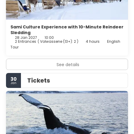
Sami Culture Experience with 10-Minute Reindeer
Sledding
28 Jan 2027
10:00
2 Entrances
(
Volwassene (13+): 2
)
4 hours
English
Tour
See details
30
Tickets
Jan