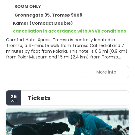
ROOM ONLY
Gronnegata 35, Tromsø 9008
Kamer (Compact Double)
cancellation in accordance with ANVR conditions
Comfort Hotel Xpress Tromso is centrally located in
Tromsø, a 4-minute walk from Tromso Cathedral and 7
minutes by foot from Polaria. This hotel is 0.6 mi (0.9 km)
from Polar Museum and 1.5 mi (2.4 km) from Tromso
University Museum.
More info
Make use of convenient amenities, which include
complimentary wireless internet access and discounted
use of a nearby fitness facility.
26
Tickets
Make yourself at home in one of the 192 guestrooms.
Jan
Bathrooms have showers and hair dryers. Conveniences
include desks and blackout drapes/curtains, and
housekeeping is provided on request.
Satisfy your appetite at the hotel's coffee shop/cafe, or
stop in at the snack bar/deli. Quench your thirst with your