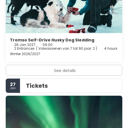
favorite drink at the bar/lounge.
Featured amenities include express check-in, express
check-out, and a 24-hour front desk.
Tromso Self-Drive Husky Dog Sledding
26 Jan 2027
09:00
2 Entrances
(
Volwassenen van 7 tot 90 jaar: 2
)
4 hours
Winter 2026/2027
See details
27
Tickets
Jan