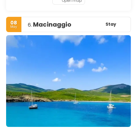
Open map
08
Macinaggio
Stay
6.
May