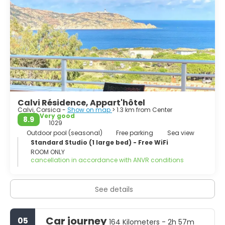
L'Eglise Santa Maria it's the 'Big Pink Church'. It is a lovely
old-style Catholic church evocative of the Orthodox
Calvi Résidence, Appart'hôtel
Calvi, Corsica -
Show on map
> 1.3 km from Center
Very good
8.9
1029
Outdoor pool (seasonal)
Free parking
Sea view
Standard Studio (1 large bed) - Free WiFi
ROOM ONLY
cancellation in accordance with ANVR conditions
See details
Car journey
05
164 Kilometers - 2h 57m