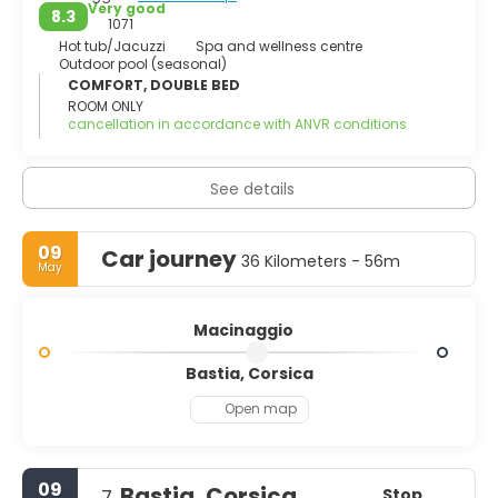
drawn by outdoor adventures or tranquil relaxation,
Very good
8.3
Macinaggio provides an ideal base to explore the
1071
untamed north of the island and immerse yourself in its
Hot tub/Jacuzzi
Spa and wellness centre
Outdoor pool (seasonal)
laid-back Corsican charm.
COMFORT, DOUBLE BED
ROOM ONLY
cancellation in accordance with ANVR conditions
See details
09
Car journey
36 Kilometers - 56m
May
Macinaggio
Bastia, Corsica
Open map
09
Bastia, Corsica
Stop
7.