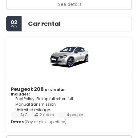
See details
02
Car rental
May
Peugeot 208
or similar
Includes:
Fuel Policy: Pickup full return full
Manual transmission
Unlimited mileage
A/C
2 doors
4 people
Extras
(Pay at pick-up office)