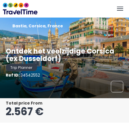
Bastia, Corsica, France
Ontdek het veelzijdige Corsica
(ex Dusseldorf)
Trip Planner
Ref ID:
34542552
Total price From
2.567 €