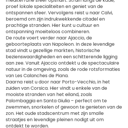
mediterrane sfeer opsnuift. Struin langs de kade, 
proef lokale specialiteiten en geniet van de 
ontspannen sfeer. Vervolgens reist u naar Calvi, 
beroemd om zijn indrukwekkende citadel en 
prachtige stranden. Hier kunt u cultuur en 
ontspanning moeiteloos combineren.
De route voert verder naar Ajaccio, de 
geboorteplaats van Napoleon. In deze levendige 
stad vindt u gezellige markten, historische 
bezienswaardigheden en een schitterende ligging 
aan zee. Vanuit Ajaccio ontdekt u de spectaculaire 
natuur in de omgeving, zoals de rode rotsformaties 
van Les Calanches de Piana.
Daarna reist u door naar Porto-Vecchio, in het 
zuiden van Corsica. Hier vindt u enkele van de 
mooiste stranden van het eiland, zoals 
Palombaggia en Santa Giulia – perfect om te 
zwemmen, snorkelen of gewoon te genieten van de 
zon. Het oude stadscentrum met zijn smalle 
straatjes en levendige pleinen nodigt uit om 
ontdekt te worden.