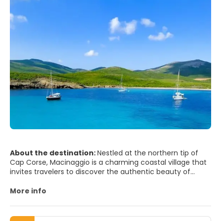
Bastia is much more than sun and sand.
About the destination:
Nestled at the northern tip of
Cap Corse, Macinaggio is a charming coastal village that
invites travelers to discover the authentic beauty of
Corsica. This picturesque harbor town is renowned for its
lively marina, where colorful fishing boats and elegant
More info
yachts gently sway on the turquoise waters. Strolling
along the waterfront promenade, visitors can enjoy a
selection of cozy cafés and seafood restaurants, perfect