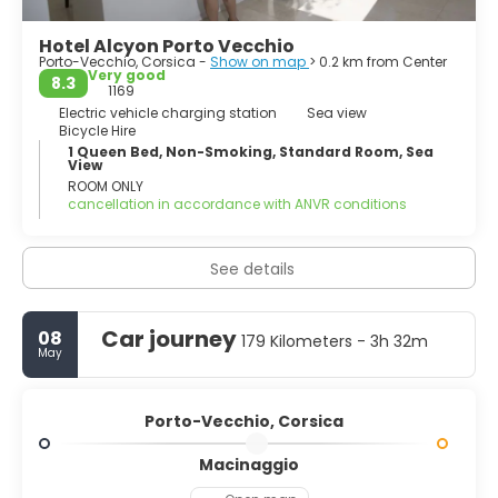
crescent of fine white sand, pink granite rocks, and
turquoise shallows, while Santa Giulia offers a sheltered
Hotel Alcyon Porto Vecchio
lagoon ideal for swimming, paddleboarding, and families.
Porto-Vecchio, Corsica -
Show on map
> 0.2 km from Center
Slightly wilder bays like Tamaricciu and Cala Rossa reward
Very good
8.3
those willing to explore a bit further along the coast.
1169
Electric vehicle charging station
Sea view
Bicycle Hire
For a change from the sea, the inland countryside offers
1 Queen Bed, Non-Smoking, Standard Room, Sea
pine forests, rivers, and mountains. Day trips to the
View
Ospedale Forest provide cooler air, panoramic views of
ROOM ONLY
the gulf, and hiking trails ranging from easy walks to more
cancellation in accordance with ANVR conditions
demanding routes. Whether you’re seeking beach
relaxation, outdoor adventure, or Corsican gastronomy
and nightlife, Porto-Vecchio is a compact base that
See details
showcases the island’s diverse charms.
Car journey
08
179 Kilometers - 3h 32m
May
Porto-Vecchio, Corsica
Macinaggio