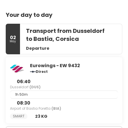
Your day to day
Transport from Dusseldorf
02
to Bastia, Corsica
May
Departure
Eurowings - EW 9432
Direct
06:40
Dusseldorf
(DUS)
1h 50m
08:30
Airport of Bastia Poretta
(BIA)
23 KG
SMART