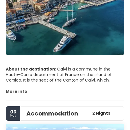
About the destination:
Calvi is a commune in the
Haute-Corse department of France on the island of
Corsica. It is the seat of the Canton of Calvi, which
contains Calvi and one other commune, Lumio.
More info
MAIN TOURIST ATTRACTIONS
The CitadeL.
03
Accommodation
The 15 Août, and you will be treated with the best
2 Nights
May
fireworks show you have ever seen. Go to the main beach
and you will see the show proper; each year has its own
theme.