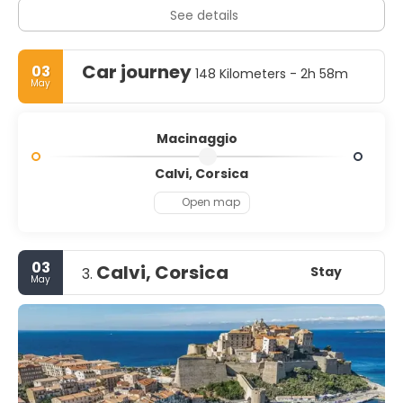
See details
Car journey
03
148 Kilometers - 2h 58m
May
Macinaggio
Calvi, Corsica
Open map
03
Calvi, Corsica
Stay
3.
May