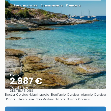
8 DESTINATIONS
2 TRANSPORTS
11 NIGHTS
From
2.987 €
Total Price
DESTINATIONS
See
Bastia, Corsica · Macinaggio · Bonifacio, Corsica · Ajaccio, Corsica
· Piana · L'Ile Rousse · San Martino di Lota · Bastia, Corsica