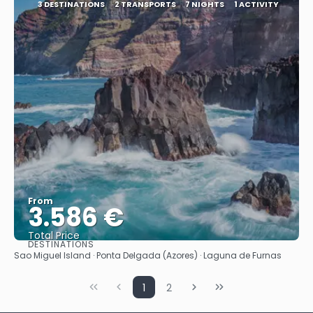
3 DESTINATIONS
2 TRANSPORTS
7 NIGHTS
1 ACTIVITY
From
3.586 €
Total Price
DESTINATIONS
See
Sao Miguel Island · Ponta Delgada (Azores) · Laguna de Furnas
1
2