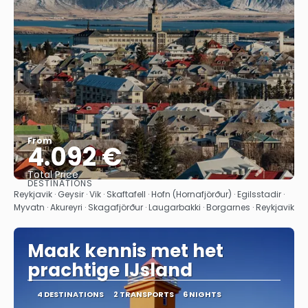
From
4.092 €
Total Price
DESTINATIONS
See
Reykjavik · Geysir · Vik · Skaftafell · Hofn (Hornafjörður) · Egilsstadir ·
Myvatn · Akureyri · Skagafjörður · Laugarbakki · Borgarnes · Reykjavik
Maak kennis met het
prachtige IJsland
4 DESTINATIONS
2 TRANSPORTS
6 NIGHTS