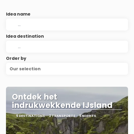
Idea name
Idea destination
Order by
Our selection
Ontdek het
indrukwekkende IJsland
5 DESTINATIONS
2 TRANSPORTS
5 NIGHTS