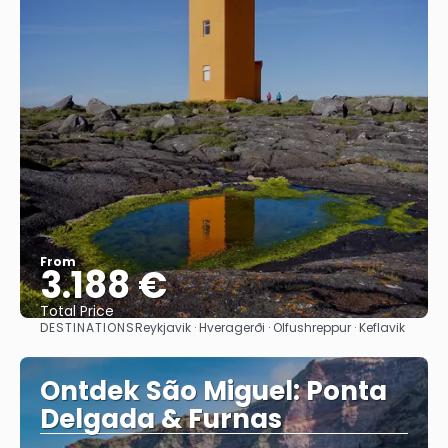
From
3.188 €
Total Price
DESTINATIONS
Reykjavik · Hveragerði · Olfushreppur · Keflavik
See
Ontdek São Miguel: Ponta
Delgada & Furnas