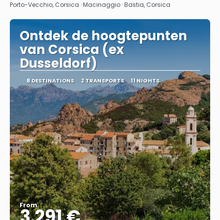
Porto-Vecchio, Corsica · Macinaggio · Bastia, Corsica
Ontdek de hoogtepunten
van Corsica (ex
Dusseldorf)
8 DESTINATIONS
2 TRANSPORTS
11 NIGHTS
From
3.291 €