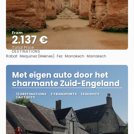
From
2.137 €
Total Price
DESTINATIONS
See
Rabat · Mequinez (Meknes) · Fez · Marrakech · Marrakech
Met eigen auto door het
charmante Zuid-Engeland
12 DESTINATIONS
2 TRANSPORTS
14 NIGHTS
1 ACTIVITY