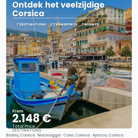
Ontdek het veelzijdige
Corsica
7 DESTINATIONS
2 TRANSPORTS
7 NIGHTS
From
2.148 €
Total Price
DESTINATIONS
See
Bastia, Corsica · Macinaggio · Calvi, Corsica · Ajaccio, Corsica ·