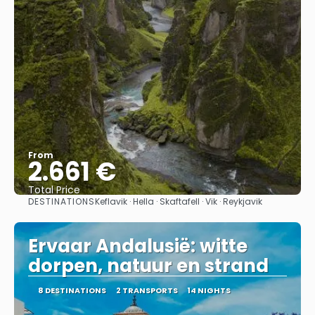
From
2.661 €
Total Price
DESTINATIONS
Keflavik · Hella · Skaftafell · Vik · Reykjavik
See
Ervaar Andalusië: witte
dorpen, natuur en strand
8 DESTINATIONS
2 TRANSPORTS
14 NIGHTS