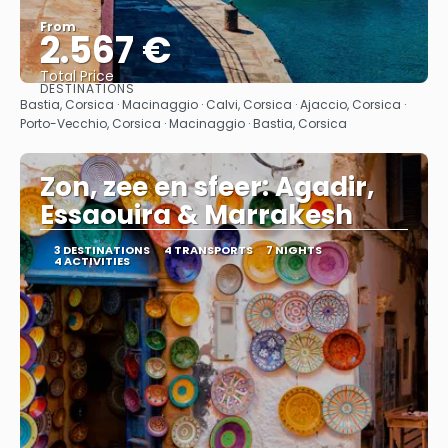
From
2.567 €
Total Price
DESTINATIONS
See
Bastia, Corsica · Macinaggio · Calvi, Corsica · Ajaccio, Corsica ·
Porto-Vecchio, Corsica · Macinaggio · Bastia, Corsica
Zon, zee en sfeer: Agadir,
Essaouira & Marrakesh
3 DESTINATIONS
4 TRANSPORTS
7 NIGHTS
4 ACTIVITIES