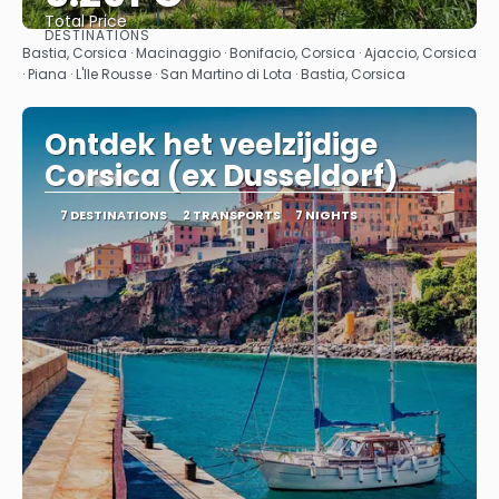
Total Price
DESTINATIONS
See
Bastia, Corsica · Macinaggio · Bonifacio, Corsica · Ajaccio, Corsica
· Piana · L'Ile Rousse · San Martino di Lota · Bastia, Corsica
Ontdek het veelzijdige
Corsica (ex Dusseldorf)
7 DESTINATIONS
2 TRANSPORTS
7 NIGHTS