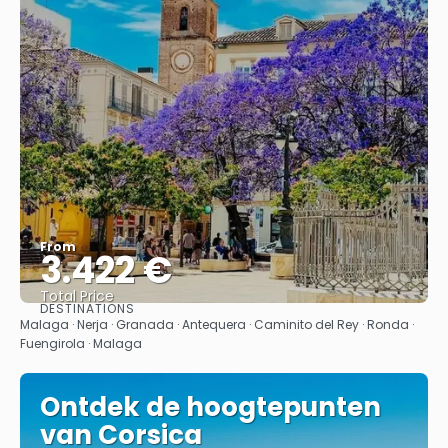
From
3.422 €
Total Price
DESTINATIONS
See
Malaga · Nerja · Granada · Antequera · Caminito del Rey · Ronda ·
Fuengirola · Malaga
Ontdek de hoogtepunten
van Corsica