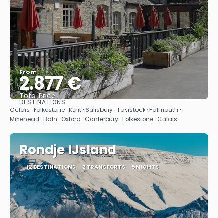
From
2.877 €
Total Price
DESTINATIONS
See
Calais · Folkestone · Kent · Salisbury · Tavistock · Falmouth ·
Minehead · Bath · Oxford · Canterbury · Folkestone · Calais
Rondje IJsland
12 DESTINATIONS
2 TRANSPORTS
9 NIGHTS