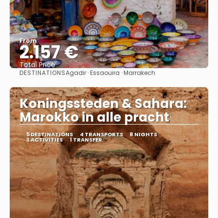
From
2.157 €
Total Price
DESTINATIONS
Agadir · Essaouira · Marrakech
See
Koningssteden & Sahara:
Marokko in alle pracht
5 DESTINATIONS
4 TRANSPORTS
8 NIGHTS
3 ACTIVITIES
1 TRANSFER