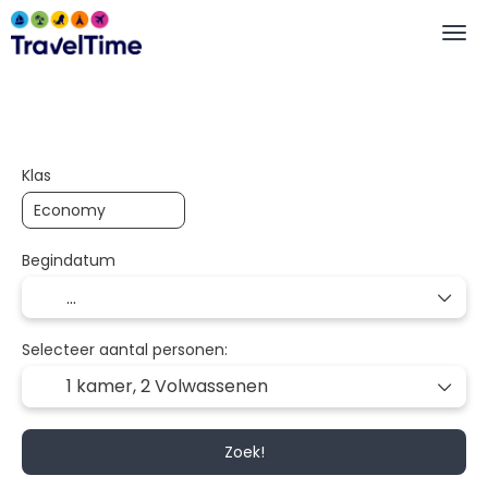
Trip Planner
Autorondreis-Planner
AI
Klas
Begindatum
Selecteer aantal personen:
1 kamer,
2 Volwassenen
Zoek!